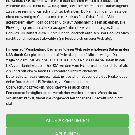
notwendig (z.B. für den Warenkorb oder unseren Produktkonfigurator),
während andere nicht notwendig sind, uns aber helfen unser Onlineangebot
BESCHREIBUNG
zu verbessern und wirtschaftlich zu betreiben. Du kannst in den Einsatz der
nicht notwendigen Cookies mit dem Klick auf die Schaltfläche
"Alle
akzeptieren"
einwilligen oder per Klick auf
"Ablehnen"
diesen ablehnen. Die
ZUSÄTZLICHE INFORMATIONEN
Einwilligung umfasst alle vorausgewählten, bzw. von dir ausgewählten
Cookies. Du kannst diese Einstellungen jederzeit aufrufen und Cookies auch
nachträglich jederzeit abwählen (im Fußbereich unserer Website).
Die
Panorama-Postkarte
bietet ein besonders
breites Format, ideal für Panoramafotos oder
Hinweis auf Verarbeitung Deiner auf dieser Webseite erhobenen Daten in den
USA durch Google:
Indem du auf "Alle akzeptieren" klickst, willigst Du
kreative Layouts. Du kannst sie online selbst
zugleich gem. Art. 49 Abs. 1 S. 1 lit. a DSGVO ein, dass deine Daten in den
gestalten: eigene Bilder hochladen, Texte einfügen
USA verarbeitet werden. Die USA werden vom Europäischen Gerichtshof als
ein Land mit einem nach EU-Standards unzureichendem
und Vorlagen nutzen. Nach dem Online-Design
Datenschutzniveau eingeschätzt. Es besteht insbesondere das Risiko, dass
erfolgt der Druck auf hochwertigem Karton. Direkt
deine Daten durch US-Behörden, zu Kontroll- und zu
im Anschluss wird die Postkarte an den
Überwachungszwecken, möglicherweise auch ohne
Rechtsbehelfsmöglichkeiten, verarbeitet werden können. Wenn du auf
Empfänger verschickt. Perfekt für Urlaubsgrüße,
"Ablehnen" klickst, findet die vorgehend beschriebene Übermittlung nicht
Hochzeiten oder Events, bei denen große Motive
statt.
besonders wirken.
ALLE AKZEPTIEREN
Mehr Postkarten online verschicken
ABLEHNEN