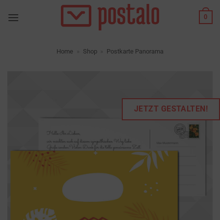
Zum
0
Inhalt
springen
Home
»
Shop
»
Postkarte Panorama
JETZT GESTALTEN!