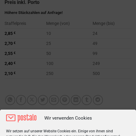
Preis inkl. Porto
Höhere Stückzahlen auf Anfrage!
Staffelpreis
Menge (von)
Menge (bis)
2,85
€
10
24
2,70
€
25
49
2,55
€
50
99
2,40
€
100
249
2,10
€
250
500
Wir verwenden Cookies
Wir setzen auf unserer Website Cookies ein. Einige von ihnen sind