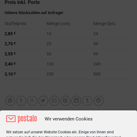
Preis inkl. Porto
Höhere Stückzahlen auf Anfrage!
Staffelpreis
Menge (von)
Menge (bis)
2,85
€
10
24
2,70
€
25
49
2,55
€
50
99
2,40
€
100
249
2,10
€
250
500
Wir verwenden Cookies
Wir setzen auf unserer Website Cookies ein. Einige von ihnen sind