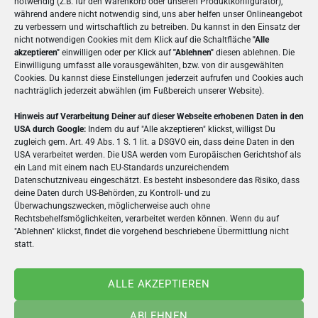
notwendig (z.B. für den Warenkorb oder unseren Produktkonfigurator),
während andere nicht notwendig sind, uns aber helfen unser Onlineangebot
BESCHREIBUNG
zu verbessern und wirtschaftlich zu betreiben. Du kannst in den Einsatz der
nicht notwendigen Cookies mit dem Klick auf die Schaltfläche
"Alle
akzeptieren"
einwilligen oder per Klick auf
"Ablehnen"
diesen ablehnen. Die
ZUSÄTZLICHE INFORMATIONEN
Einwilligung umfasst alle vorausgewählten, bzw. von dir ausgewählten
Cookies. Du kannst diese Einstellungen jederzeit aufrufen und Cookies auch
nachträglich jederzeit abwählen (im Fußbereich unserer Website).
Die
Panorama-Postkarte
bietet ein besonders
breites Format, ideal für Panoramafotos oder
Hinweis auf Verarbeitung Deiner auf dieser Webseite erhobenen Daten in den
USA durch Google:
Indem du auf "Alle akzeptieren" klickst, willigst Du
kreative Layouts. Du kannst sie online selbst
zugleich gem. Art. 49 Abs. 1 S. 1 lit. a DSGVO ein, dass deine Daten in den
gestalten: eigene Bilder hochladen, Texte einfügen
USA verarbeitet werden. Die USA werden vom Europäischen Gerichtshof als
ein Land mit einem nach EU-Standards unzureichendem
und Vorlagen nutzen. Nach dem Online-Design
Datenschutzniveau eingeschätzt. Es besteht insbesondere das Risiko, dass
erfolgt der Druck auf hochwertigem Karton. Direkt
deine Daten durch US-Behörden, zu Kontroll- und zu
im Anschluss wird die Postkarte an den
Überwachungszwecken, möglicherweise auch ohne
Rechtsbehelfsmöglichkeiten, verarbeitet werden können. Wenn du auf
Empfänger verschickt. Perfekt für Urlaubsgrüße,
"Ablehnen" klickst, findet die vorgehend beschriebene Übermittlung nicht
Hochzeiten oder Events, bei denen große Motive
statt.
besonders wirken.
ALLE AKZEPTIEREN
Mehr Postkarten online verschicken
ABLEHNEN