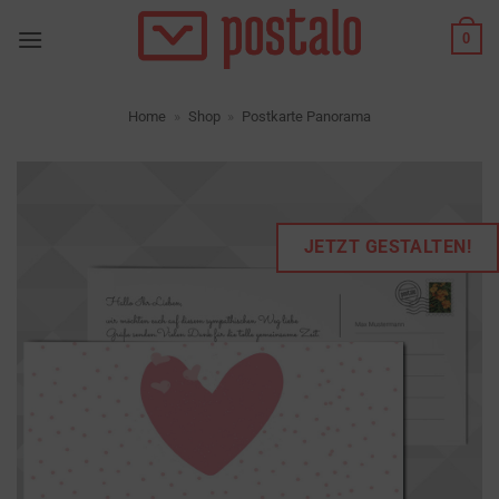
Zum
0
Inhalt
springen
Home
»
Shop
»
Postkarte Panorama
JETZT GESTALTEN!