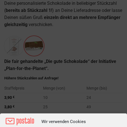
Deine personalisierte Schokolade in beliebiger Stückzahl
(
bereits ab Stückzahl 1!
) an Deine Lieferadresse oder lasse
Deinen süßen Gruß
einzeln direkt an mehrere Empfänger
gleichzeitig
verschicken.
Die fair gehandelte „Die gute Schokolade“ der Initiative
„Plan-for-the-Planet“.
Höhere Stückzahlen auf Anfrage!
Staffelpreis
Menge (von)
Menge (bis)
3,90
€
10
24
3,80
€
25
49
3,70
€
50
99
Wir verwenden Cookies
3,20
€
100
249