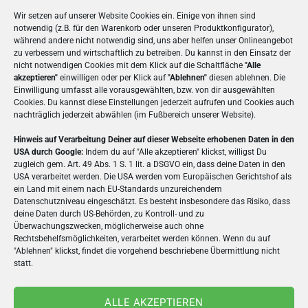
Wir setzen auf unserer Website Cookies ein. Einige von ihnen sind
3,10
€
250
500
notwendig (z.B. für den Warenkorb oder unseren Produktkonfigurator),
während andere nicht notwendig sind, uns aber helfen unser Onlineangebot
zu verbessern und wirtschaftlich zu betreiben. Du kannst in den Einsatz der
nicht notwendigen Cookies mit dem Klick auf die Schaltfläche
"Alle
akzeptieren"
einwilligen oder per Klick auf
"Ablehnen"
diesen ablehnen. Die
Einwilligung umfasst alle vorausgewählten, bzw. von dir ausgewählten
Cookies. Du kannst diese Einstellungen jederzeit aufrufen und Cookies auch
nachträglich jederzeit abwählen (im Fußbereich unserer Website).
Hinweis auf Verarbeitung Deiner auf dieser Webseite erhobenen Daten in den
USA durch Google:
Indem du auf "Alle akzeptieren" klickst, willigst Du
zugleich gem. Art. 49 Abs. 1 S. 1 lit. a DSGVO ein, dass deine Daten in den
USA verarbeitet werden. Die USA werden vom Europäischen Gerichtshof als
BESCHREIBUNG
ein Land mit einem nach EU-Standards unzureichendem
Datenschutzniveau eingeschätzt. Es besteht insbesondere das Risiko, dass
ZUSÄTZLICHE INFORMATIONEN
deine Daten durch US-Behörden, zu Kontroll- und zu
Überwachungszwecken, möglicherweise auch ohne
Rechtsbehelfsmöglichkeiten, verarbeitet werden können. Wenn du auf
ZUTATEN & NÄHRWERTE
"Ablehnen" klickst, findet die vorgehend beschriebene Übermittlung nicht
statt.
Gestalte online Deine personalisierte Schokolade
als Schokogruß!
Versende eine Tafel edler
ALLE AKZEPTIEREN