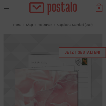
Zum
0
Inhalt
springen
Home
»
Shop
»
Postkarten
»
Klappkarte Standard (quer)
JETZT GESTALTEN!