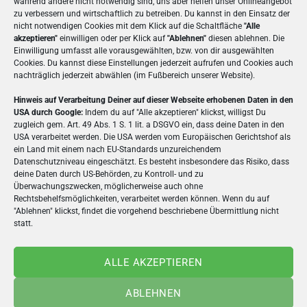
während andere nicht notwendig sind, uns aber helfen unser Onlineangebot
zu verbessern und wirtschaftlich zu betreiben. Du kannst in den Einsatz der
kannst du Layouts anpassen, Fotos integrieren
nicht notwendigen Cookies mit dem Klick auf die Schaltfläche
"Alle
und Texte frei gestalten.
akzeptieren"
einwilligen oder per Klick auf
"Ablehnen"
diesen ablehnen. Die
Einwilligung umfasst alle vorausgewählten, bzw. von dir ausgewählten
Cookies. Du kannst diese Einstellungen jederzeit aufrufen und Cookies auch
Unsere hochwertigen Materialien und die brillante
nachträglich jederzeit abwählen (im Fußbereich unserer Website).
Druckqualität sorgen dafür, dass deine Karte nicht
nur optisch überzeugt, sondern sich auch
Hinweis auf Verarbeitung Deiner auf dieser Webseite erhobenen Daten in den
USA durch Google:
Indem du auf "Alle akzeptieren" klickst, willigst Du
hochwertig anfühlt.
zugleich gem. Art. 49 Abs. 1 S. 1 lit. a DSGVO ein, dass deine Daten in den
USA verarbeitet werden. Die USA werden vom Europäischen Gerichtshof als
Besonderes Extra:
ein Land mit einem nach EU-Standards unzureichendem
Datenschutzniveau eingeschätzt. Es besteht insbesondere das Risiko, dass
Beim optionalen
Direktversand
wird deine
deine Daten durch US-Behörden, zu Kontroll- und zu
individuell gestaltete Karte direkt an den
Überwachungszwecken, möglicherweise auch ohne
Empfänger verschickt – stilvoll verpackt in einem
Rechtsbehelfsmöglichkeiten, verarbeitet werden können. Wenn du auf
"Ablehnen" klickst, findet die vorgehend beschriebene Übermittlung nicht
edlen, semitransparenten Umschlag. So wird
statt.
bereits das Öffnen zu einem besonderen Erlebnis.
ALLE AKZEPTIEREN
Deine Vorteile auf einen Blick:
ABLEHNEN
Klappgrußkarte im modernen Querformat