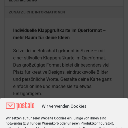
BESCHREIBUNG
ZUSÄTZLICHE INFORMATIONEN
Individuelle Klappgrußkarte im Querformat –
mehr Raum für deine Ideen
Setze deine Botschaft gekonnt in Szene – mit
einer stilvollen Klappgrußkarte im Querformat.
Das großzügige Format bietet dir besonders viel
Platz für kreative Designs, eindrucksvolle Bilder
und persönliche Worte. Gestalte deine Karte ganz
einfach online und mache sie zu etwas
Einzigartigem.
Wir verwenden Cookies
Ob elegante Einladung, liebevolle Glückwünsche
oder besondere Ankündigungen – im Querformat
Wir setzen auf unserer Website Cookies ein. Einige von ihnen sind
wirken deine Inhalte besonders harmonisch und
notwendig (z.B. für den Warenkorb oder unseren Produktkonfigurator),
modern. Mit unserem benutzerfreundlichen Editor