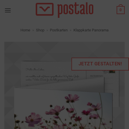
Zum
0
Inhalt
springen
Home
»
Shop
»
Postkarten
»
Klappkarte Panorama
JETZT GESTALTEN!