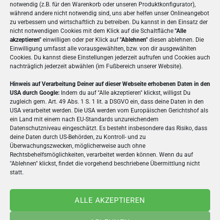
notwendig (z.B. für den Warenkorb oder unseren Produktkonfigurator),
Landschaftsaufnahme oder ein emotionaler
während andere nicht notwendig sind, uns aber helfen unser Onlineangebot
zu verbessern und wirtschaftlich zu betreiben. Du kannst in den Einsatz der
Moment – dieses Format bringt deine Motive ganz
nicht notwendigen Cookies mit dem Klick auf die Schaltfläche
"Alle
groß raus.
akzeptieren"
einwilligen oder per Klick auf
"Ablehnen"
diesen ablehnen. Die
Einwilligung umfasst alle vorausgewählten, bzw. von dir ausgewählten
Cookies. Du kannst diese Einstellungen jederzeit aufrufen und Cookies auch
Die hochwertige Verarbeitung und brillante
nachträglich jederzeit abwählen (im Fußbereich unserer Website).
Druckqualität sorgen dafür, dass jedes Detail
perfekt zur Geltung kommt und deine Karte einen
Hinweis auf Verarbeitung Deiner auf dieser Webseite erhobenen Daten in den
USA durch Google:
Indem du auf "Alle akzeptieren" klickst, willigst Du
bleibenden Eindruck hinterlässt.
zugleich gem. Art. 49 Abs. 1 S. 1 lit. a DSGVO ein, dass deine Daten in den
USA verarbeitet werden. Die USA werden vom Europäischen Gerichtshof als
Exklusiver Versand-Service:
ein Land mit einem nach EU-Standards unzureichendem
Datenschutzniveau eingeschätzt. Es besteht insbesondere das Risiko, dass
Wählst du den
Direktversand
, wird deine
deine Daten durch US-Behörden, zu Kontroll- und zu
individuell gestaltete Panorama-Karte direkt an
Überwachungszwecken, möglicherweise auch ohne
den Empfänger geschickt – elegant verpackt in
Rechtsbehelfsmöglichkeiten, verarbeitet werden können. Wenn du auf
"Ablehnen" klickst, findet die vorgehend beschriebene Übermittlung nicht
einem edlen, semitransparenten Umschlag. So
statt.
beginnt das Erlebnis schon beim ersten Blick.
ALLE AKZEPTIEREN
Deine Vorteile auf einen Blick: