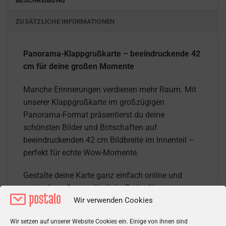
BESCHREIBUNG
ZUSÄTZLICHE INFORMATIONEN
Panorama-Klappgrußkarte – beeindruckende 42
cm für deine großen Momente
Manche Erinnerungen verdienen mehr Raum. Mit
unserer Klappgrußkarte im großzügigen
Panorama-Format präsentierst du deine
schönsten Bilder und Botschaften auf
beeindruckenden 42 cm Bildbreite im Innenteil –
perfekt für echte Wow-Momente.
Gestalte deine Karte ganz einfach online und
nutze die außergewöhnliche Breite für
Wir verwenden Cookies
atemberaubende Panoramafotos, kreative
Collagen oder eine besonders eindrucksvolle
Wir setzen auf unserer Website Cookies ein. Einige von ihnen sind
Gestaltung. Ob Hochzeitsfoto,