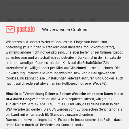
Wir verwenden Cookies
Wir setzen auf unserer Website Cookies ein. Einige von ihnen sind
notwendig (z.B. für den Warenkorb oder unseren Produktkonfigurator),
während andere nicht notwendig sind, uns aber helfen unser Onlineangebot
zu verbessern und wirtschaftlich zu betreiben. Du kannst in den Einsatz der
nicht notwendigen Cookies mit dem Klick auf die Schaltfläche
"Alle
BESCHREIBUNG
akzeptieren"
einwilligen oder per Klick auf
"Ablehnen"
diesen ablehnen. Die
Einwilligung umfasst alle vorausgewählten, bzw. von dir ausgewählten
Cookies. Du kannst diese Einstellungen jederzeit aufrufen und Cookies auch
ZUSÄTZLICHE INFORMATIONEN
nachträglich jederzeit abwählen (im Fußbereich unserer Website).
ZUTATEN & NÄHRWERTE
Hinweis auf Verarbeitung Deiner auf dieser Webseite erhobenen Daten in den
USA durch Google:
Indem du auf "Alle akzeptieren" klickst, willigst Du
zugleich gem. Art. 49 Abs. 1 S. 1 lit. a DSGVO ein, dass deine Daten in den
Gestalte Deine Bonbon-Box online!
USA verarbeitet werden. Die USA werden vom Europäischen Gerichtshof als
ein Land mit einem nach EU-Standards unzureichendem
Eine Bonbon-Box für Deine Liebsten!
Gestalte und
Datenschutzniveau eingeschätzt. Es besteht insbesondere das Risiko, dass
deine Daten durch US-Behörden, zu Kontroll- und zu
verschicke diese kleine, aber feine