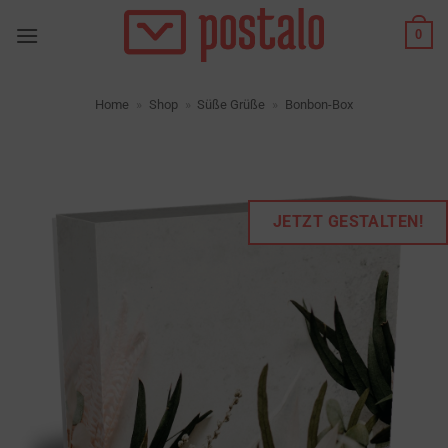
Zum
0
Inhalt
springen
Home
»
Shop
»
Süße Grüße
»
Bonbon-Box
JETZT GESTALTEN!